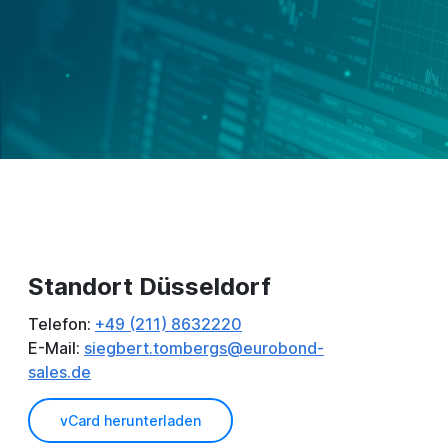
Standort Düsseldorf
Telefon:
+49 (211) 8632220
E-Mail:
siegbert.tombergs@eurobond-
sales.de
vCard herunterladen