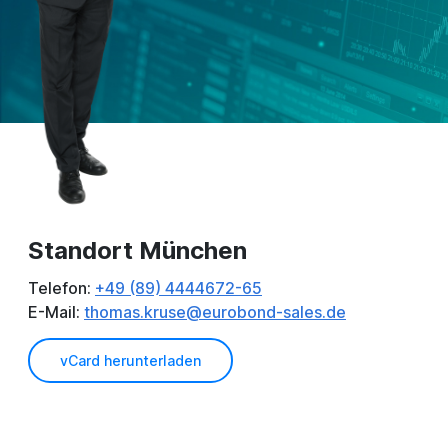
Standort München
Telefon:
+49 (89) 4444672-65
E-Mail:
thomas.kruse@eurobond-sales.de
vCard herunterladen